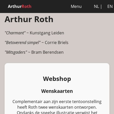
Arthur
Roth
Menu
NL
|
EN
Arthur Roth
"Charmant"
~ Kunstgang Leiden
"Betoverend simpel"
~ Corrie Briels
"Mitsgaders"
~ Bram Berendsen
Webshop
Wenskaarten
Complementair aan zijn eerste tentoonstelling
heeft Roth twee wenskaarten ontworpen.
Ondanks de speelse illustratie verwijst het