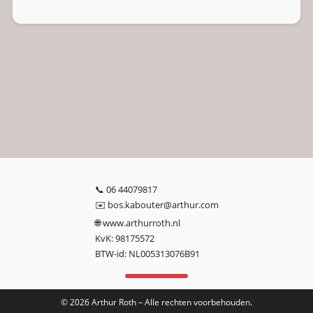
📞
06 44079817
✉️
bos.kabouter@arthur.com
🌐
www.arthurroth.nl
KvK: 98175572
BTW-id: NL005313076B91
©
2026
Arthur Roth – Alle rechten voorbehouden.